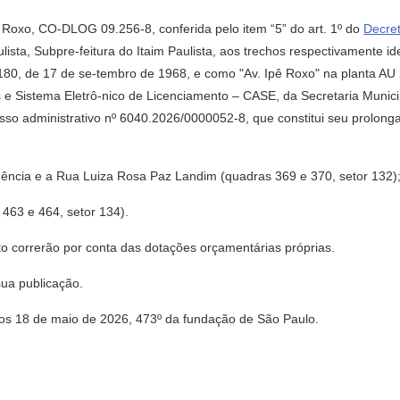
 Roxo, CO-DLOG 09.256-8, conferida pelo item “5” do art. 1º do
Decre
aulista, Subpre-feitura do Itaim Paulista, aos trechos respectivamente 
.180, de 17 de se-tembro de 1968, e como "Av. Ipê Roxo" na planta AU 
e Sistema Eletrô-nico de Licenciamento – CASE, da Secretaria Munici
so administrativo nº 6040.2026/0000052-8, que constitui seu prolonga
idência e a Rua Luiza Rosa Paz Landim (quadras 369 e 370, setor 132)
 463 e 464, setor 134).
o correrão por conta das dotações orçamentárias próprias.
sua publicação.
18 de maio de 2026, 473º da fundação de São Paulo.