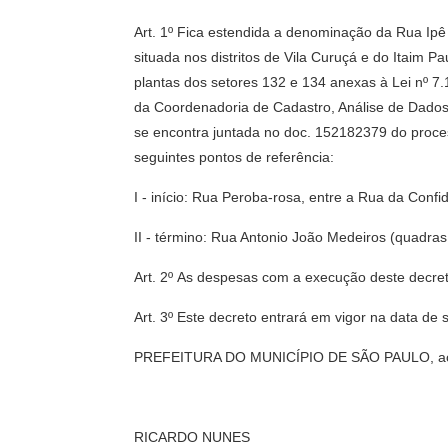
Art. 1º Fica estendida a denominação da Rua Ipê
situada nos distritos de Vila Curuçá e do Itaim P
plantas dos setores 132 e 134 anexas à Lei nº 7
da Coordenadoria de Cadastro, Análise de Dados 
se encontra juntada no doc. 152182379 do proces
seguintes pontos de referência:
I - início: Rua Peroba-rosa, entre a Rua da Conf
II - término: Rua Antonio João Medeiros (quadras
Art. 2º As despesas com a execução deste decret
Art. 3º Este decreto entrará em vigor na data de 
PREFEITURA DO MUNICÍPIO DE SÃO PAULO, aos 
RICARDO NUNES