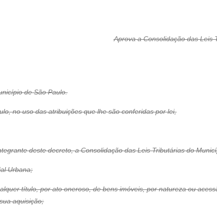
Aprova a Consolidação das Leis T
unicípio de São Paulo.
, no uso das atribuições que lhe são conferidas por lei,
ntegrante deste decreto, a Consolidação das Leis Tributárias do Municí
ial Urbana;
alquer título, por ato oneroso, de bens imóveis, por natureza ou acessã
sua aquisição;