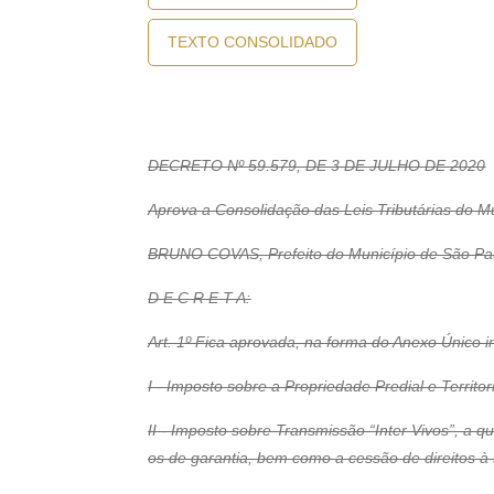
TEXTO CONSOLIDADO
DECRETO Nº 59.579, DE 3 DE JULHO DE 2020
Aprova a Consolidação das Leis Tributárias do M
BRUNO COVAS, Prefeito do Município de São Paulo
D E C R E T A:
Art. 1º Fica aprovada, na forma do Anexo Único i
I - Imposto sobre a Propriedade Predial e Territor
II - Imposto sobre Transmissão “Inter Vivos”, a qu
os de garantia, bem como a cessão de direitos à 