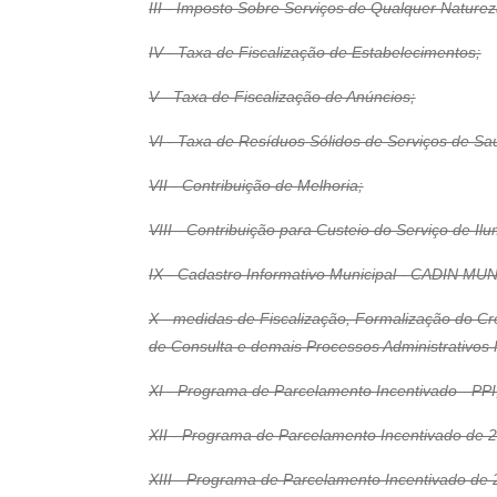
III - Imposto Sobre Serviços de Qualquer Naturez
IV - Taxa de Fiscalização de Estabelecimentos;
V - Taxa de Fiscalização de Anúncios;
VI - Taxa de Resíduos Sólidos de Serviços de Sa
VII - Contribuição de Melhoria;
VIII - Contribuição para Custeio do Serviço de Il
IX - Cadastro Informativo Municipal - CADIN MU
X - medidas de Fiscalização, Formalização do Cré
de Consulta e demais Processos Administrativos F
XI - Programa de Parcelamento Incentivado - PPI
XII - Programa de Parcelamento Incentivado de 2
XIII - Programa de Parcelamento Incentivado de 