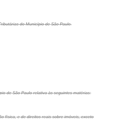
ributárias do Município de São Paulo.
pio de São Paulo relativa às seguintes matérias:
o física, e de direitos reais sobre imóveis, exceto