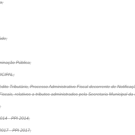
a;
úde;
uminação Pública;
NICIPAL;
dito Tributário, Processo Administrativo Fiscal decorrente de Notific
iscais, relativos a tributos administrados pela Secretaria Municipal d
;
014 - PPI 2014;
2017 - PPI 2017;