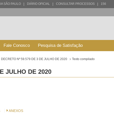
|
|
|
IA SÃO PAULO
DIÁRIO OFICIAL
CONSULTAR PROCESSOS
156
Fale Conosco
Pesquisa de Satisfação
DECRETO Nº 59.579 DE 3 DE JULHO DE 2020
Texto compilado
DE JULHO DE 2020
S
ANEXOS