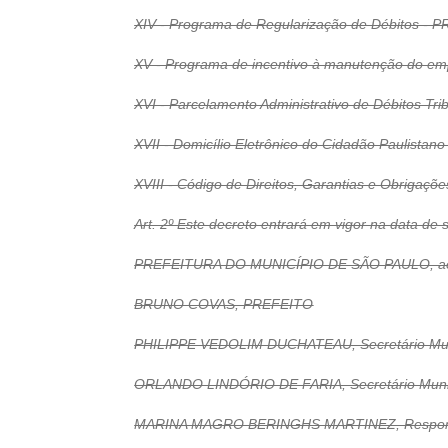
XIV - Programa de Regularização de Débitos - P
XV - Programa de incentivo à manutenção do em
XVI - Parcelamento Administrativo de Débitos Trib
XVII - Domicílio Eletrônico do Cidadão Paulistano
XVIII - Código de Direitos, Garantias e Obrigaçõe
Art. 2º Este decreto entrará em vigor na data de
PREFEITURA DO MUNICÍPIO DE SÃO PAULO, aos 3
BRUNO COVAS, PREFEITO
PHILIPPE VEDOLIM DUCHATEAU, Secretário Mun
ORLANDO LINDÓRIO DE FARIA, Secretário Munici
MARINA MAGRO BERINGHS MARTINEZ, Respondend