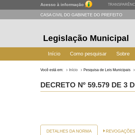
Acesso à informação
TRANSPARÊNC
CASA CIVIL DO GABINETE DO PREFEITO
Legislação Municipal
Início
Como pesquisar
Sobre
Você está em:
Início
Pesquisa de Leis Municipais
DECRETO Nº 59.579 DE 3 
DETALHES DA NORMA
REVOGAÇÕE