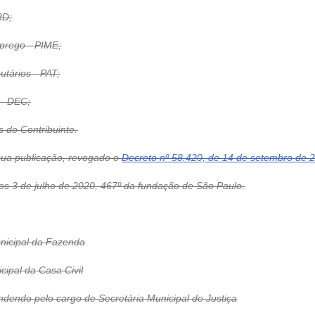
RD;
prego - PIME;
utários - PAT;
 - DEC;
s do Contribuinte.
 sua publicação, revogado o
Decreto nº 58.420, de 14 de setembro de 
 de julho de 2020, 467º da fundação de São Paulo.
icipal da Fazenda
pal da Casa Civil
o pelo cargo de Secretária Municipal de Justiça