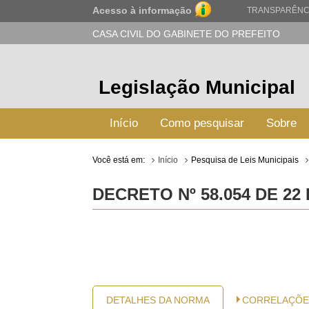
Acesso à informação
TRANSPARÊNC
CASA CIVIL DO GABINETE DO PREFEITO
Legislação Municipal
Início
Como pesquisar
Sobre
Você está em:
Início
Pesquisa de Leis Municipais
DECRETO Nº 58.054 DE 22
DETALHES DA NORMA
CORRELAÇÕE