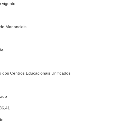
 vigente:
de Mananciais
de
dos Centros Educacionais Unificados
rade
 86,41
de