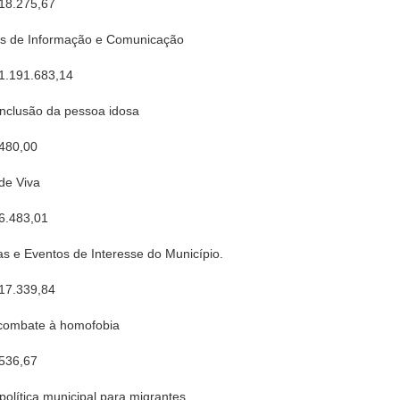
 18.275,67
s de Informação e Comunicação
 1.191.683,14
nclusão da pessoa idosa
 480,00
de Viva
6.483,01
e Eventos de Interesse do Município.
 17.339,84
combate à homofobia
 536,67
lítica municipal para migrantes