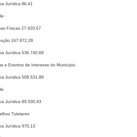
oa Jurídica 86,41
de
oas Físicas 27.420,57
oção 167.872,28
oa Jurídica 536.740,68
e Eventos de Interesse do Município.
oa Jurídica 508.531,88
de
oa Jurídica 89.930,43
elhos Tutelares
oa Jurídica 970,13