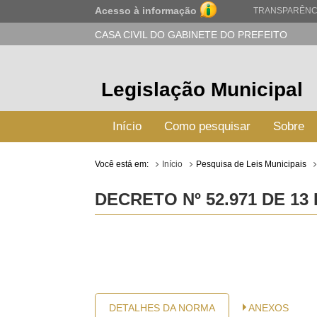
Acesso à informação
TRANSPARÊNC
CASA CIVIL DO GABINETE DO PREFEITO
Legislação Municipal
Início
Como pesquisar
Sobre
Você está em:
Início
Pesquisa de Leis Municipais
DECRETO Nº 52.971 DE 13
DETALHES DA NORMA
ANEXOS