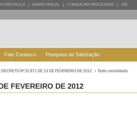
|
|
|
IA SÃO PAULO
DIÁRIO OFICIAL
CONSULTAR PROCESSOS
156
Fale Conosco
Pesquisa de Satisfação
DECRETO Nº 52.971 DE 13 DE FEVEREIRO DE 2012
Texto consolidado
 DE FEVEREIRO DE 2012