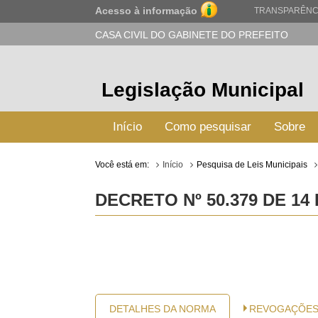
Acesso à informação
TRANSPARÊNC
CASA CIVIL DO GABINETE DO PREFEITO
Legislação Municipal
Início
Como pesquisar
Sobre
Você está em:
Início
Pesquisa de Leis Municipais
DECRETO Nº 50.379 DE 14
DETALHES DA NORMA
REVOGAÇÕE