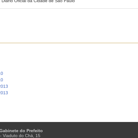
no Diário Oficial da Cidade de São Paulo
10
10
2013
2013
 Gabinete do Prefeito
- Viaduto do Chá, 15