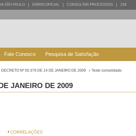
|
|
|
IA SÃO PAULO
DIÁRIO OFICIAL
CONSULTAR PROCESSOS
156
Fale Conosco
Pesquisa de Satisfação
DECRETO Nº 50.379 DE 14 DE JANEIRO DE 2009
Texto consolidado
 DE JANEIRO DE 2009
S
CORRELAÇÕES