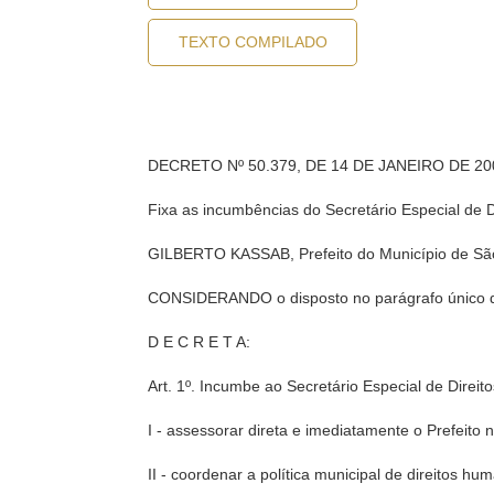
TEXTO COMPILADO
DECRETO Nº 50.379, DE 14 DE JANEIRO DE 20
Fixa as incumbências do Secretário Especial de 
GILBERTO KASSAB, Prefeito do Município de São P
CONSIDERANDO o disposto no parágrafo único d
D E C R E T A:
Art. 1º. Incumbe ao Secretário Especial de Direi
I - assessorar direta e imediatamente o Prefeito 
II - coordenar a política municipal de direitos hu