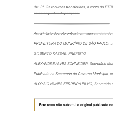
Art. 2º. Os recursos transferidos, à conta do PT
se as seguintes disposições:
...........................................................................
Art. 2º. Este decreto entrará em vigor na data de
PREFEITURA DO MUNICÍPIO DE SÃO PAULO, aos 3
GILBERTO KASSAB, PREFEITO
ALEXANDRE ALVES SCHNEIDER, Secretário Muni
Publicado na Secretaria do Governo Municipal, 
ALOYSIO NUNES FERREIRA FILHO, Secretário d
Este texto não substitui o original publicado 