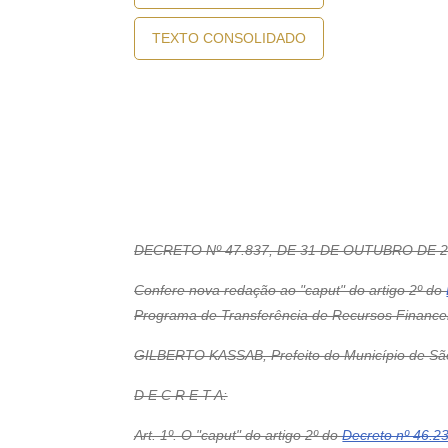
TEXTO CONSOLIDADO
DECRETO Nº 47.837, DE 31 DE OUTUBRO DE 
Confere nova redação ao "caput" do artigo 2º do
Programa de Transferência de Recursos Financei
GILBERTO KASSAB, Prefeito do Município de São P
D E C R E T A:
Art. 1º. O "caput" do artigo 2º do
Decreto nº 46.2