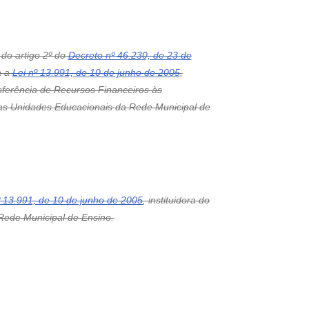
do artigo 2º do
Decreto nº 46.230, de 23 de
a a
Lei nº 13.991, de 10 de junho de 2005
,
sferência de Recursos Financeiros às
as Unidades Educacionais da Rede Municipal de
º 13.991, de 10 de junho de 2005
, instituidora do
Rede Municipal de Ensino.