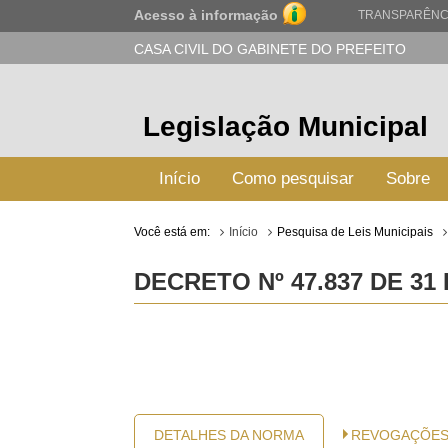
Acesso à informação
TRANSPARÊNC
CASA CIVIL DO GABINETE DO PREFEITO
Legislação Municipal
Início
Como pesquisar
Sobre
Você está em:
Início
Pesquisa de Leis Municipais
DECRETO Nº 47.837 DE 31
DETALHES DA NORMA
REVOGAÇÕE