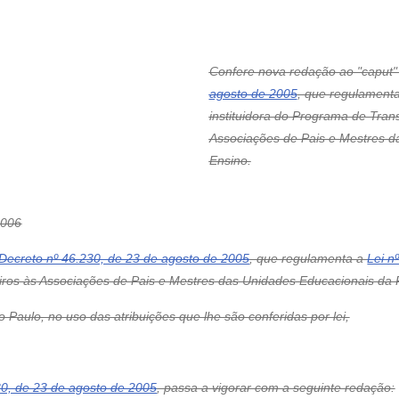
Confere nova redação ao "caput" 
agosto de 2005
, que regulament
instituidora do Programa de Tran
Associações de Pais e Mestres d
Ensino.
2006
Decreto nº 46.230, de 23 de agosto de 2005
, que regulamenta a
Lei n
ros às Associações de Pais e Mestres das Unidades Educacionais da 
aulo, no uso das atribuições que lhe são conferidas por lei,
30, de 23 de agosto de 2005
, passa a vigorar com a seguinte redação: