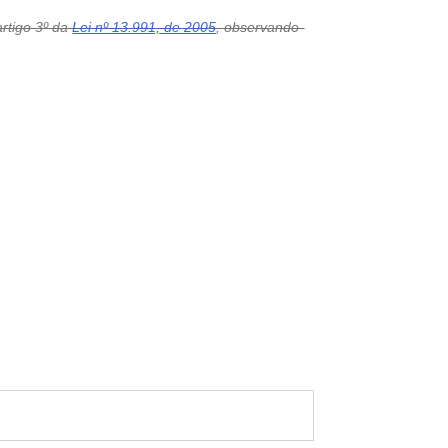
artigo 3º da
Lei nº 13.991, de 2005
, observando-