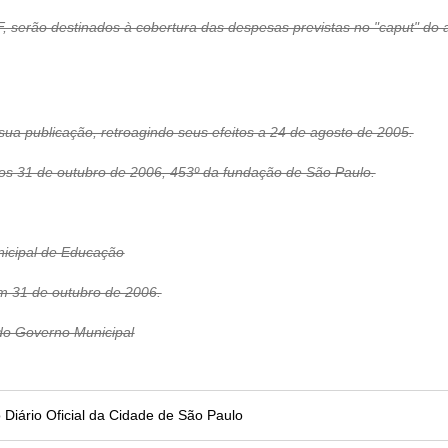
RF, serão destinados à cobertura das despesas previstas no "caput" do 
 sua publicação, retroagindo seus efeitos a 24 de agosto de 2005.
1 de outubro de 2006, 453º da fundação de São Paulo.
cipal de Educação
em 31 de outubro de 2006.
o Governo Municipal
no Diário Oficial da Cidade de São Paulo