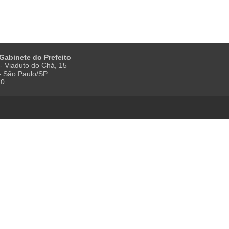
 Gabinete do Prefeito
- Viaduto do Chá, 15
 - São Paulo/SP
20