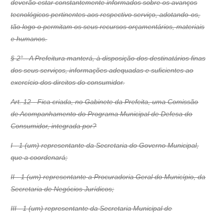
deverão estar constantemente informados sobre os avanços
tecnológicos pertinentes aos respectivo serviço, adotando-os,
tão logo o permitam os seus recursos orçamentários, materiais
e humanos.
§ 2° - A Prefeitura manterá, à disposição dos destinatários finas
dos seus serviços, informações adequadas e suficientes ao
exercício dos direitos do consumidor.
Art. 12 - Fica criada, no Gabinete da Prefeita, uma Comissão
de Acompanhamento do Programa Municipal de Defesa do
Consumidor, integrada por?
I - 1 (um) representante da Secretaria do Governo Municipal,
que a coordenará;
II - 1 (um) representante a Procuradoria Geral do Município, da
Secretaria de Negócios Jurídicos;
III - 1 (um) representante da Secretaria Municipal de