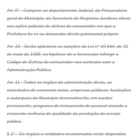
Art. 9° - Compete ao departamento Judicial, da Procuradoria
geral do Município, da Secretaria de Negócios Jurídicos oficiar
nas ações judiciais de defesa do consumidor em que a
Prefeitura for ré ou demandar direito patrimonial próprio.
Art. 10 - Serão aplicáveis as sanções da Lei n° 10.544, de 31
de maio de 1988, na hipótese de o fornecedor infringir o
Código de Defesa do consumidor nos contratos com a
Administração Pública.
Art. 11 - Todos os órgãos da administração direta, as
sociedades de economia mista, empresas públicas, fundações
e autarquias do Município desenvolverão, em caráter
permanente, programa de treinamento de pessoal visando a
crescente melhoria de qualidade da prestação do serviço
público.
§ 1° - Os órgãos e entidades mencionados neste dispositivo