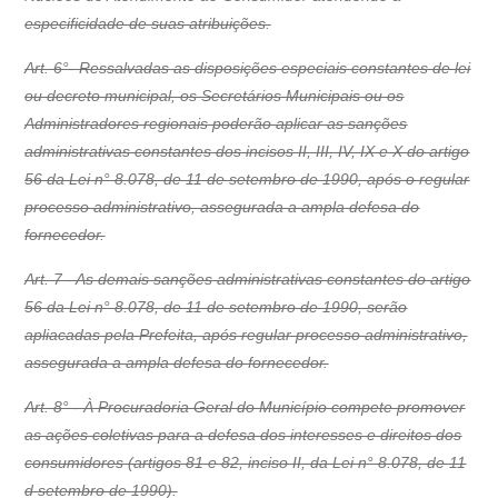
especificidade de suas atribuições.
Art. 6°- Ressalvadas as disposições especiais constantes de lei
ou decreto municipal, os Secretários Municipais ou os
Administradores regionais poderão aplicar as sanções
administrativas constantes dos incisos II, III, IV, IX e X do artigo
56 da Lei n° 8.078, de 11 de setembro de 1990, após o regular
processo administrativo, assegurada a ampla defesa do
fornecedor.
Art. 7 - As demais sanções administrativas constantes do artigo
56 da Lei n° 8.078, de 11 de setembro de 1990, serão
apliacadas pela Prefeita, após regular processo administrativo,
assegurada a ampla defesa do fornecedor.
Art. 8° - À Procuradoria Geral do Município compete promover
as ações coletivas para a defesa dos interesses e direitos dos
consumidores (artigos 81 e 82, inciso II, da Lei n° 8.078, de 11
d setembro de 1990).