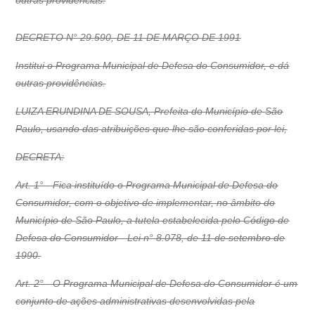
outras providências.
DECRETO N° 29.590, DE 11 DE MARÇO DE 1991
Institui o Programa Municipal de Defesa do Consumidor, e dá
outras providências.
LUIZA ERUNDINA DE SOUSA, Prefeita do Município de São
Paulo, usando das atribuições que lhe são conferidas por lei,
DECRETA:
Art. 1° - Fica instituído o Programa Municipal de Defesa do
Consumidor, com o objetivo de implementar, no âmbito do
Município de São Paulo, a tutela estabelecida pelo Código de
Defesa do Consumidor - Lei n° 8.078, de 11 de setembro de
1990.
Art. 2° - O Programa Municipal de Defesa do Consumidor é um
conjunto de ações administrativas desenvolvidas pela