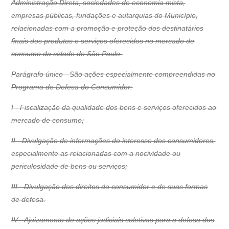
Administração Direta, sociedades de economia mista,
empresas públicas, fundações e autarquias do Município,
relacionadas com a promoção e proteção dos destinatários
finais dos produtos e serviços oferecidos no mercado de
consumo da cidade de São Paulo.
Parágrafo único - São ações especialmente compreendidas no
Programa de Defesa do Consumidor:
I - Fiscalização da qualidade dos bens e serviços oferecidos ao
mercado de consumo;
II - Divulgação de informações do interesse dos consumidores,
especialmente as relacionadas com a nocividade ou
periculosidade de bens ou serviços;
III - Divulgação dos direitos do consumidor e de suas formas
de defesa.
IV - Ajuizamento de ações judiciais coletivas para a defesa dos