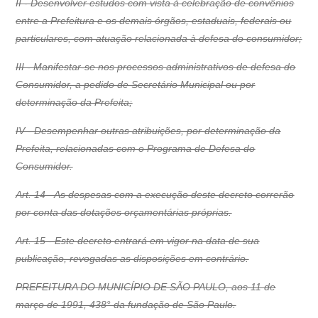
II - Desenvolver estudos com vista à celebração de convênios
entre a Prefeitura e os demais órgãos, estaduais, federais ou
particulares, com atuação relacionada à defesa do consumidor;
III - Manifestar-se nos processos administrativos de defesa do
Consumidor, a pedido de Secretário Municipal ou por
determinação da Prefeita;
IV - Desempenhar outras atribuições, por determinação da
Prefeita, relacionadas com o Programa de Defesa do
Consumidor.
Art. 14 - As despesas com a execução deste decreto correrão
por conta das dotações orçamentárias próprias.
Art. 15 - Este decreto entrará em vigor na data de sua
publicação, revogadas as disposições em contrário.
PREFEITURA DO MUNICÍPIO DE SÃO PAULO, aos 11 de
março de 1991, 438° da fundação de São Paulo.