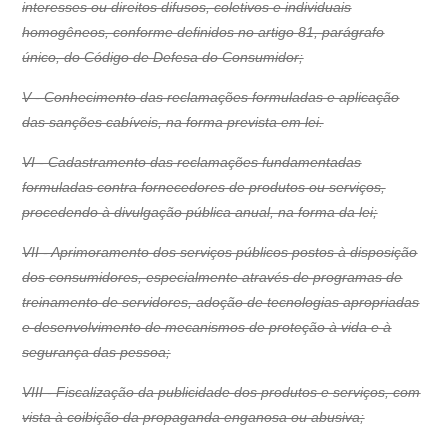
interesses ou direitos difusos, coletivos e individuais
homogêneos, conforme definidos no artigo 81, parágrafo
único, do Código de Defesa do Consumidor;
V - Conhecimento das reclamações formuladas e aplicação
das sanções cabíveis, na forma prevista em lei.
VI - Cadastramento das reclamações fundamentadas
formuladas contra fornecedores de produtos ou serviços,
procedendo à divulgação pública anual, na forma da lei;
VII - Aprimoramento dos serviços públicos postos à disposição
dos consumidores, especialmente através de programas de
treinamento de servidores, adoção de tecnologias apropriadas
e desenvolvimento de mecanismos de proteção à vida e à
segurança das pessoa;
VIII - Fiscalização da publicidade dos produtos e serviços, com
vista à coibição da propaganda enganosa ou abusiva;