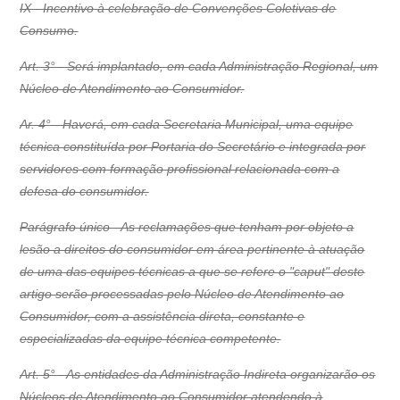
IX - Incentivo à celebração de Convenções Coletivas de
Consumo.
Art. 3° - Será implantado, em cada Administração Regional, um
Núcleo de Atendimento ao Consumidor.
Ar. 4° - Haverá, em cada Secretaria Municipal, uma equipe
técnica constituída por Portaria do Secretário e integrada por
servidores com formação profissional relacionada com a
defesa do consumidor.
Parágrafo único - As reclamações que tenham por objeto a
lesão a direitos do consumidor em área pertinente à atuação
de uma das equipes técnicas a que se refere o "caput" deste
artigo serão processadas pelo Núcleo de Atendimento ao
Consumidor, com a assistência direta, constante e
especializadas da equipe técnica competente.
Art. 5° - As entidades da Administração Indireta organizarão os
Núcleos de Atendimento ao Consumidor atendendo à