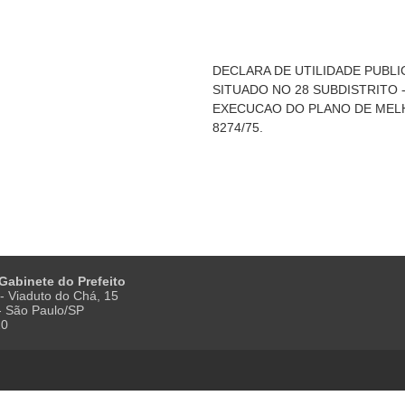
DECLARA DE UTILIDADE PUBLI
SITUADO NO 28 SUBDISTRITO -
EXECUCAO DO PLANO DE MEL
8274/75.
 Gabinete do Prefeito
- Viaduto do Chá, 15
 - São Paulo/SP
20