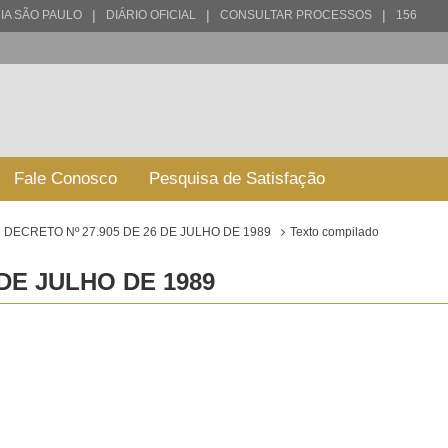
|
|
|
IA SÃO PAULO
DIÁRIO OFICIAL
CONSULTAR PROCESSOS
156
Fale Conosco
Pesquisa de Satisfação
DECRETO Nº 27.905 DE 26 DE JULHO DE 1989
Texto compilado
 DE JULHO DE 1989