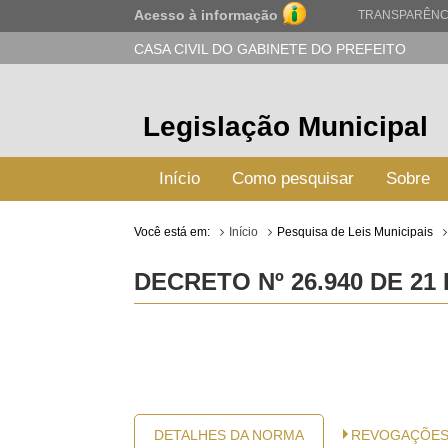
Acesso à informação
TRANSPARÊNC
CASA CIVIL DO GABINETE DO PREFEITO
Legislação Municipal
Início
Como pesquisar
Sobre
Você está em:
Início
Pesquisa de Leis Municipais
DECRETO Nº 26.940 DE 21
DETALHES DA NORMA
REVOGAÇÕE