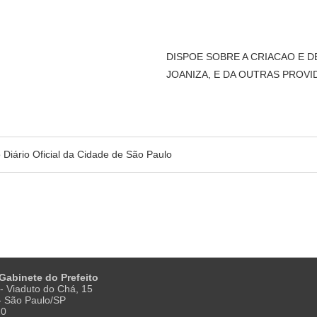
DISPOE SOBRE A CRIACAO E 
JOANIZA, E DA OUTRAS PROVI
no Diário Oficial da Cidade de São Paulo
 Gabinete do Prefeito
- Viaduto do Chá, 15
 - São Paulo/SP
20