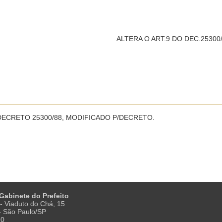
ALTERA O ART.9 DO DEC.25300/
 DECRETO 25300/88, MODIFICADO P/DECRETO.
 Gabinete do Prefeito
- Viaduto do Chá, 15
 - São Paulo/SP
20