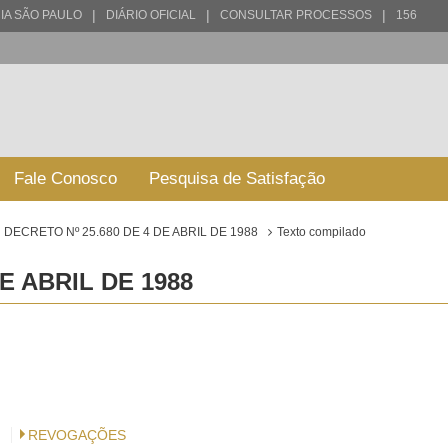
|
|
|
IA SÃO PAULO
DIÁRIO OFICIAL
CONSULTAR PROCESSOS
156
Fale Conosco
Pesquisa de Satisfação
DECRETO Nº 25.680 DE 4 DE ABRIL DE 1988
Texto compilado
E ABRIL DE 1988
REVOGAÇÕES