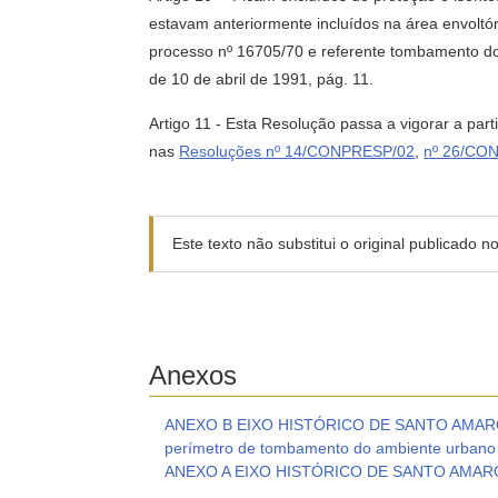
estavam anteriormente incluídos na área envoltó
processo nº 16705/70 e referente tombamento d
de 10 de abril de 1991, pág. 11.
Artigo 11 - Esta Resolução passa a vigorar a part
nas
Resoluções nº 14/CONPRESP/02
,
nº 26/CO
Este texto não substitui o original publicado 
Anexos
ANEXO B EIXO HISTÓRICO DE SANTO AMARO Qu
perímetro de tombamento do ambiente urbano i
ANEXO A EIXO HISTÓRICO DE SANTO AMARO Es