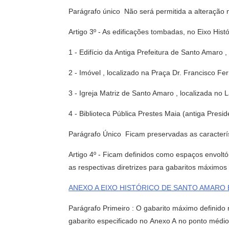
Parágrafo único  Não será permitida a alteração 
Artigo 3º - As edificações tombadas, no Eixo Hist
1 - Edifício da Antiga Prefeitura de Santo Amaro ,
2 - Imóvel , localizado na Praça Dr. Francisco Fe
3 - Igreja Matriz de Santo Amaro , localizada no 
4 - Biblioteca Pública Prestes Maia (antiga Presi
Parágrafo Único  Ficam preservadas as caracterí
Artigo 4º - Ficam definidos como espaços envolt
as respectivas diretrizes para gabaritos máximo
ANEXO A EIXO HISTÓRICO DE SANTO AMARO Esp
Parágrafo Primeiro : O gabarito máximo definido 
gabarito especificado no Anexo A no ponto médi