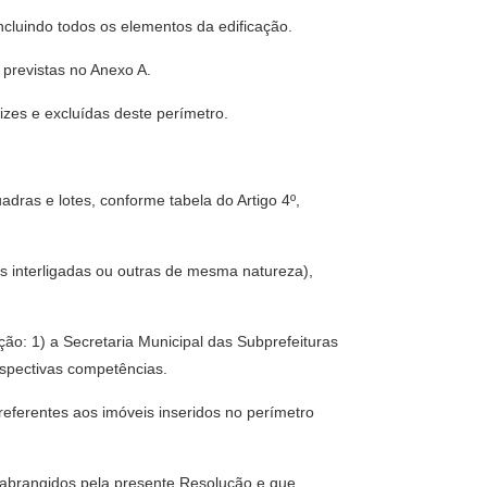
ncluindo todos os elementos da edificação.
 previstas no Anexo A.
rizes e excluídas deste perímetro.
adras e lotes, conforme tabela do Artigo 4º,
s interligadas ou outras de mesma natureza),
ção: 1) a Secretaria Municipal das Subprefeituras
espectivas competências.
eferentes aos imóveis inseridos no perímetro
o abrangidos pela presente Resolução e que