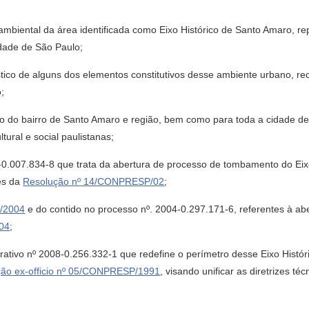
mbiental da área identificada como Eixo Histórico de Santo Amaro, r
idade de São Paulo;
co de alguns dos elementos constitutivos desse ambiente urbano, rec
;
do bairro de Santo Amaro e região, bem como para toda a cidade de S
tural e social paulistanas;
.007.834-8 que trata da abertura de processo de tombamento do Eix
vés da
Resolução nº 14/CONPRESP/02
;
/2004
e do contido no processo nº. 2004-0.297.171-6, referentes à a
004
;
ivo nº 2008-0.256.332-1 que redefine o perímetro desse Eixo Históri
ão ex-officio nº 05/CONPRESP/1991
, visando unificar as diretrizes t