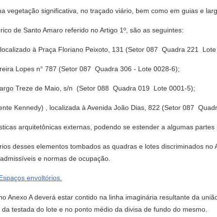
na vegetação significativa, no traçado viário, bem como em guias e lar
órico de Santo Amaro referido no Artigo 1º, são as seguintes:
 localizado à Praça Floriano Peixoto, 131 (Setor 087  Quadra 221  Lot
rreira Lopes n° 787 (Setor 087  Quadra 306 - Lote 0028-6);
Largo Treze de Maio, s/n (Setor 088  Quadra 019  Lote 0001-5);
dente Kennedy) , localizada à Avenida João Dias, 822 (Setor 087  Quadr
sticas arquitetônicas externas, podendo se estender a algumas partes i
órios desses elementos tombados as quadras e lotes discriminados no
s admissíveis e normas de ocupação.
aços envoltórios.
no Anexo A deverá estar contido na linha imaginária resultante da uniã
o da testada do lote e no ponto médio da divisa de fundo do mesmo.