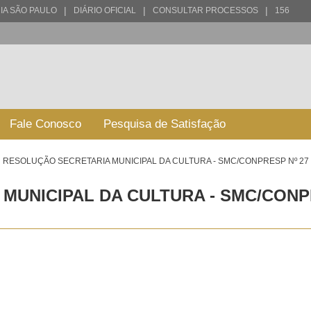
|
|
|
IA SÃO PAULO
DIÁRIO OFICIAL
CONSULTAR PROCESSOS
156
Fale Conosco
Pesquisa de Satisfação
RESOLUÇÃO SECRETARIA MUNICIPAL DA CULTURA - SMC/CONPRESP Nº 27 
UNICIPAL DA CULTURA - SMC/CONPR