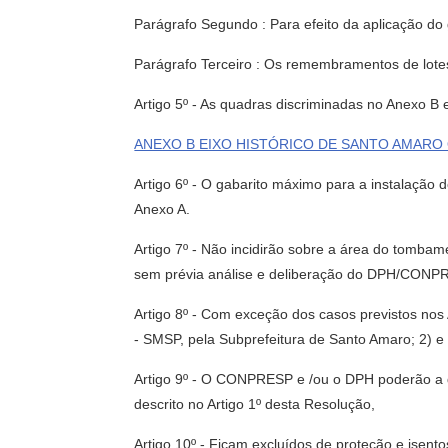
Parágrafo Segundo : Para efeito da aplicação do 
Parágrafo Terceiro : Os remembramentos de lotes 
Artigo 5º - As quadras discriminadas no Anexo B
ANEXO B EIXO HISTÓRICO DE SANTO AMARO Qua
Artigo 6º - O gabarito máximo para a instalação d
Anexo A.
Artigo 7º - Não incidirão sobre a área do tomba
sem prévia análise e deliberação do DPH/CONP
Artigo 8º - Com exceção dos casos previstos nos 
- SMSP, pela Subprefeitura de Santo Amaro; 2) e
Artigo 9º - O CONPRESP e /ou o DPH poderão a q
descrito no Artigo 1º desta Resolução,
Artigo 10º - Ficam excluídos de proteção e isen