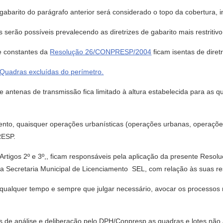
gabarito do parágrafo anterior será considerado o topo da cobertura, i
serão possíveis prevalecendo as diretrizes de gabarito mais restritivo
 e constantes da
Resolução 26/CONPRESP/2004
ficam isentas de diret
dras excluídas do perímetro.
e antenas de transmissão fica limitado à altura estabelecida para as qu
mento, quaisquer operações urbanísticas (operações urbanas, operaçõe
RESP.
Artigos 2º e 3º,, ficam responsáveis pela aplicação da presente Resolu
 a Secretaria Municipal de Licenciamento  SEL, com relação às suas r
ualquer tempo e sempre que julgar necessário, avocar os processos r
tos de análise e deliberação pelo DPH/Conpresp as quadras e lotes nã