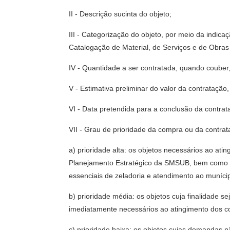
II - Descrição sucinta do objeto;
III - Categorização do objeto, por meio da indic
Catalogação de Material, de Serviços e de Obra
IV - Quantidade a ser contratada, quando coube
V - Estimativa preliminar do valor da contratação
VI - Data pretendida para a conclusão da contrat
VII - Grau de prioridade da compra ou da contrat
a) prioridade alta: os objetos necessários ao a
Planejamento Estratégico da SMSUB, bem como aq
essenciais de zeladoria e atendimento ao muníci
b) prioridade média: os objetos cuja finalidade 
imediatamente necessários ao atingimento dos
c) prioridade baixa: os objetos cujas demandas n