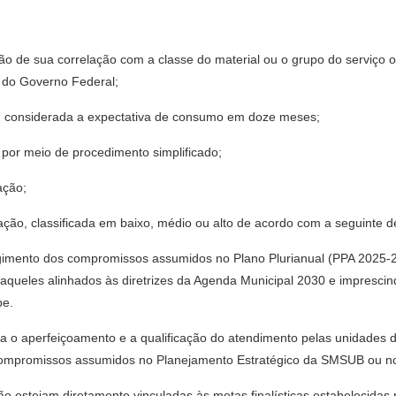
ação de sua correlação com a classe do material ou o grupo do serviço
s do Governo Federal;
r, considerada a expectativa de consumo em doze meses;
, por meio de procedimento simplificado;
ação;
ação, classificada em baixo, médio ou alto de acordo com a seguinte de
tingimento dos compromissos assumidos no Plano Plurianual (PPA 2025
ueles alinhados às diretrizes da Agenda Municipal 2030 e imprescind
pe.
seja o aperfeiçoamento e a qualificação do atendimento pelas unidades
 compromissos assumidos no Planejamento Estratégico da SMSUB ou n
ão estejam diretamente vinculadas às metas finalísticas estabelecida