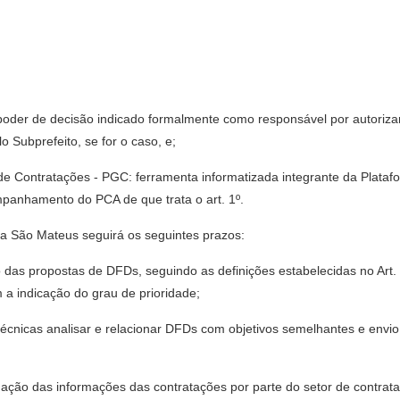
poder de decisão indicado formalmente como responsável por autorizar 
 Subprefeito, se for o caso, e;
de Contratações - PGC: ferramenta informatizada integrante da Plat
panhamento do PCA de que trata o art. 1º.
ra São Mateus seguirá os seguintes prazos:
o das propostas de DFDs, seguindo as definições estabelecidas no Art.
a indicação do grau de prioridade;
 técnicas analisar e relacionar DFDs com objetivos semelhantes e env
idação das informações das contratações por parte do setor de contrat