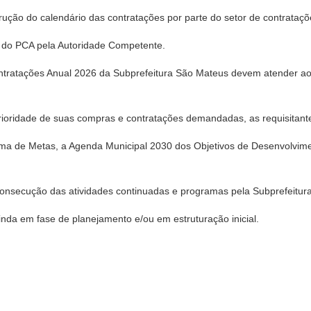
rução do calendário das contratações por parte do setor de contrataçõ
o do PCA pela Autoridade Competente.
ntratações Anual 2026 da Subprefeitura São Mateus devem atender a
rioridade de suas compras e contratações demandadas, as requisitantes
ama de Metas, a Agenda Municipal 2030 dos Objetivos de Desenvolviment
 consecução das atividades continuadas e programas pela Subprefeitur
ainda em fase de planejamento e/ou em estruturação inicial.