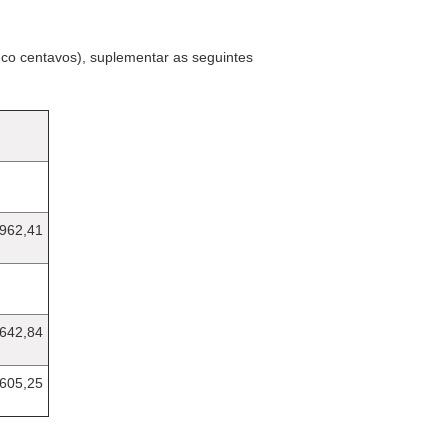
cinco centavos), suplementar as seguintes
962,41
.642,84
.605,25