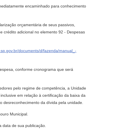
imediatamente encaminhado para conhecimento
larização orçamentária de seus passivos,
de crédito adicional no elemento 92 - Despesas
ra.sp.gov.br/documents/d/fazenda/manual_-
e despesa, conforme cronograma que será
ecedores pelo regime de competência, a Unidade
inclusive em relação à certificação da baixa da
o desreconhecimento da dívida pela unidade.
ouro Municipal.
na data de sua publicação.