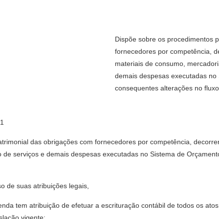
Dispõe sobre os procedimentos pa
fornecedores por competência, d
materiais de consumo, mercadoria
demais despesas executadas no 
consequentes alterações no flux
21
atrimonial das obrigações com fornecedores por competência, decorre
o de serviços e demais despesas executadas no Sistema de Orçament
e suas atribuições legais,
nda tem atribuição de efetuar a escrituração contábil de todos os ato
slação vigente;