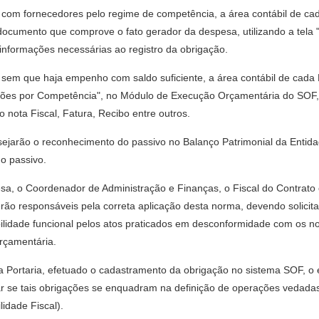
es com fornecedores pelo regime de competência, a área contábil de ca
 documento que comprove o fato gerador da despesa, utilizando a tel
informações necessárias ao registro da obrigação.
 sem que haja empenho com saldo suficiente, a área contábil de cada P
gações por Competência", no Módulo de Execução Orçamentária do SOF, 
 nota Fiscal, Fatura, Recibo entre outros.
ensejarão o reconhecimento do passivo no Balanço Patrimonial da Enti
o passivo.
pesa, o Coordenador de Administração e Finanças, o Fiscal do Contrat
ão responsáveis pela correta aplicação desta norma, devendo solicitar
ilidade funcional pelos atos praticados em desconformidade com os no
rçamentária.
esta Portaria, efetuado o cadastramento da obrigação no sistema SOF, o
car se tais obrigações se enquadram na definição de operações vedada
idade Fiscal).