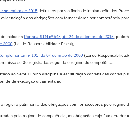
 de setembro de 2015
definiu os prazos finais de implantação dos Proc
evidenciação das obrigações com fornecedores por competência para t
 definidos na
Portaria STN nº 548, de 24 de setembro de 2015
, poderá
de 2000
(Lei de Responsabilidade Fiscal);
Complementar nº 101, de 04 de maio de 2000
(Lei de Responsabilidade 
promisso serão registrados segundo o regime de competência;
cado ao Setor Público disciplina a escrituração contábil das contas p
depende de execução orçamentária.
ra o registro patrimonial das obrigações com fornecedores pelo regime
stradas pelo regime de competência, as obrigações cujo fato gerador 