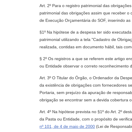
Art. 2º Para o registro patrimonial das obrigaçõ
patrimonial das obrigações assim que receber o
de Execução Orçamentária do SOF, inserindo as 
§1º Na hipótese de a despesa ter sido executada
patrimonial utilizando a tela "Cadastro de Obri
realizada, contidas em documento hábil, tais como
§ 2º Os registros a que se referem este artigo 
ou Entidade observar o correto reconhecimento d
Art. 3º O Titular do Órgão, o Ordenador da Des
da existência de obrigações com fornecedores ser
Portaria, sem prejuízo da apuração de responsab
obrigação se encontrar sem a devida cobertura o
Art. 4º Na hipótese prevista no §1º do Art. 2º d
da Pasta ou Entidade, com o propósito de verifi
nº 101, de 4 de maio de 2000
(Lei de Responsabil