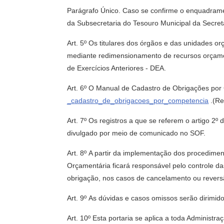
Parágrafo Único. Caso se confirme o enquadra
da Subsecretaria do Tesouro Municipal da Secre
Art. 5º Os titulares dos órgãos e das unidades 
mediante redimensionamento de recursos orçamentá
de Exercícios Anteriores - DEA.
Art. 6º O Manual de Cadastro de Obrigações por 
_cadastro_de_obrigacoes_por_competencia
.(Re
Art. 7º Os registros a que se referem o artigo 
divulgado por meio de comunicado no SOF.
Art. 8º A partir da implementação dos procedime
Orçamentária ficará responsável pelo controle da
obrigação, nos casos de cancelamento ou rever
Art. 9º As dúvidas e casos omissos serão dirimi
Art. 10º Esta portaria se aplica a toda Administr