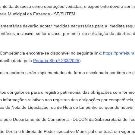
mento da despesa como operações vedadas, o expediente deverá ser 
taria Municipal da Fazenda - SF/SUTEM.
orçamentárias deverão adotar medidas necessárias para a imediata regu
rios, inclusive, se for o caso, por meio de solicitação de abertura 
Competência encontra-se disponível no seguinte link:
https://prefeitu
dação dada pela
Portaria SF nº 233/2025
)
2º desta portaria serão implementados de forma escalonada por item d
ntos obrigatórios para o registro patrimonial das obrigações com forn
s informações relativas aos registros das obrigações por competência, 
são de Nota de Liquidação, ou de Nota de Empenho ou quando houver 
dos pelo Departamento de Contadoria - DECON da Subsecretaria do Tes
ação Direta e Indireta do Poder Executivo Municipal e entrará em vigor 