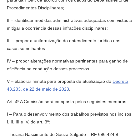
parte da PGM, de acordo com os dados do Departamento de
Procedimentos Disciplinares;
II – identificar medidas administrativas adequadas com vistas a
mitigar a ocorrência dessas infrações disciplinares;
III – propor a uniformização do entendimento jurídico nos
casos semelhantes.
IV – propor alterações normativas pertinentes para ganho de
eficiência na condução desses processos.
V – elaborar minuta para proposta de atualização do
Decreto
43.233, de 22 de maio de 2023
.
Art. 4º A Comissão será composta pelos seguintes membros:
I – Para o desenvolvimento dos trabalhos previstos nos incisos
I, II, III e IV, do art. 3º:
- Ticiana Nascimento de Souza Salgado – RF 696.424.9