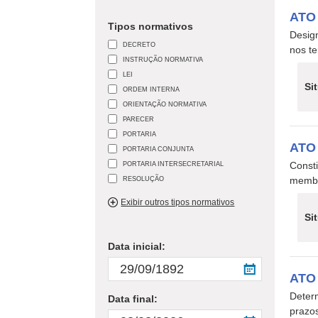
ATO
Tipos normativos
Desig
DECRETO
nos te
INSTRUÇÃO NORMATIVA
LEI
Si
ORDEM INTERNA
ORIENTAÇÃO NORMATIVA
PARECER
PORTARIA
ATO
PORTARIA CONJUNTA
PORTARIA INTERSECRETARIAL
Const
RESOLUÇÃO
membr
Exibir outros tipos normativos
Si
Data inicial:
ATO
Deter
Data final:
prazos