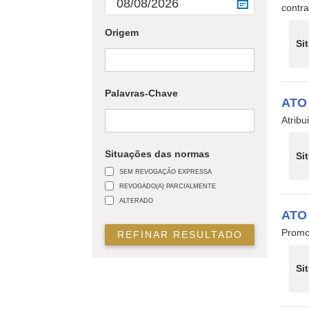
contra
Origem
Si
Palavras-Chave
ATO
Atrib
Situações das normas
Si
SEM REVOGAÇÃO EXPRESSA
REVOGADO(A) PARCIALMENTE
ALTERADO
ATO
Promo
REFINAR RESULTADO
Si