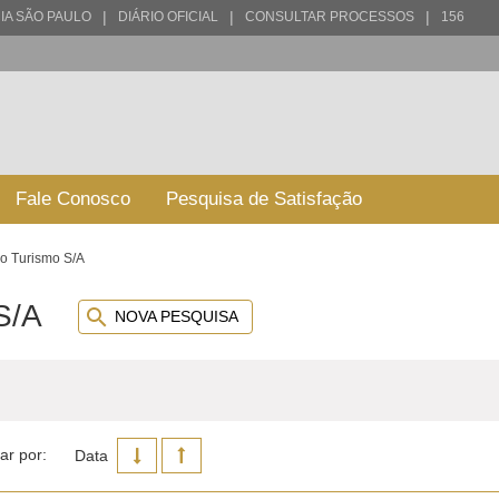
|
|
|
IA SÃO PAULO
DIÁRIO OFICIAL
CONSULTAR PROCESSOS
156
Fale Conosco
Pesquisa de Satisfação
o Turismo S/A
S/A
NOVA PESQUISA
ar por:
Data