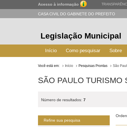
Acesso à informação
TRANSPARÊNC
CASA CIVIL DO GABINETE DO PREFEITO
Legislação Municipal
Início
Como pesquisar
Sobre
Você está em:
Início
Pesquisas Prontas
São Paul
SÃO PAULO TURISMO 
Número de resultados:
7
Orden
Refine sua pesquisa