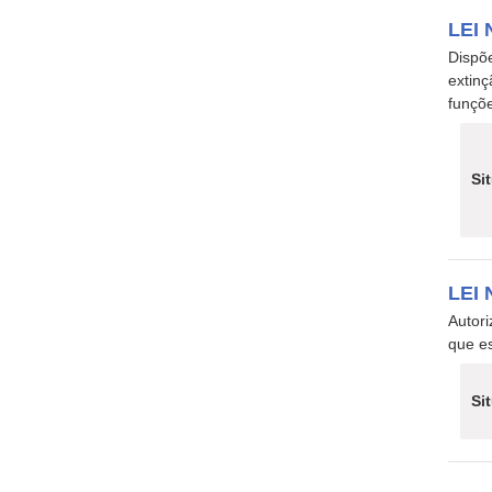
LEI 
Dispõe
extinç
funçõ
Si
LEI 
Autori
que es
Si