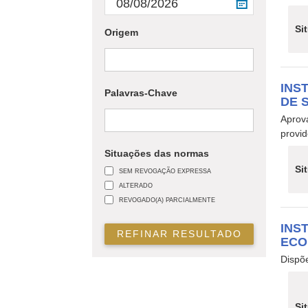
Si
Origem
INS
Palavras-Chave
DE 
Aprov
provid
Situações das normas
Si
SEM REVOGAÇÃO EXPRESSA
ALTERADO
REVOGADO(A) PARCIALMENTE
INS
REFINAR RESULTADO
ECO
Dispõe
Si