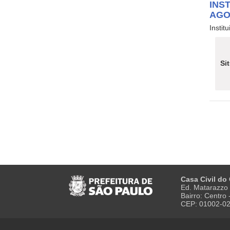
INS
AGO
Instit
Si
Casa Civil do
Ed. Matarazzo 
Bairro: Centro
CEP: 01002-0