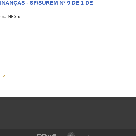
NANÇAS - SF/SUREM Nº 9 DE 1 DE
do na NFS-e.
>