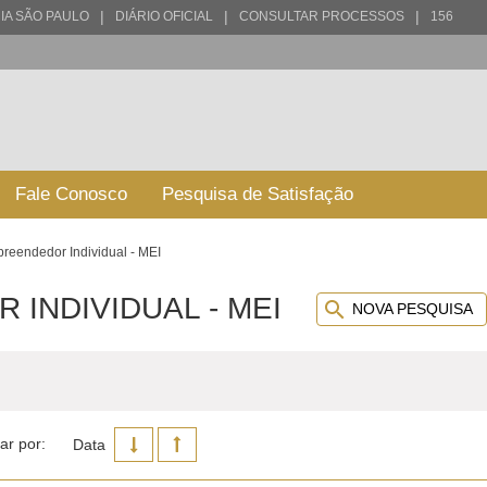
|
|
|
IA SÃO PAULO
DIÁRIO OFICIAL
CONSULTAR PROCESSOS
156
Fale Conosco
Pesquisa de Satisfação
reendedor Individual - MEI
INDIVIDUAL - MEI
NOVA PESQUISA
ar por:
Data