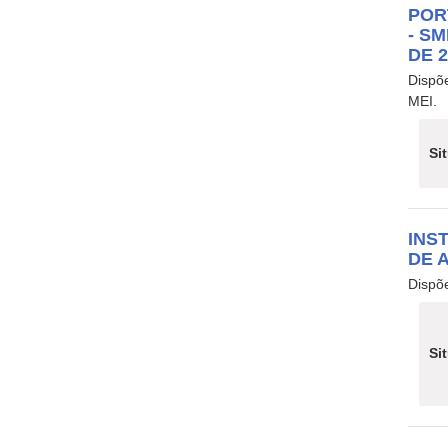
POR
- S
DE 
Dispõe
MEI.
Si
INS
DE 
Dispõe
Si