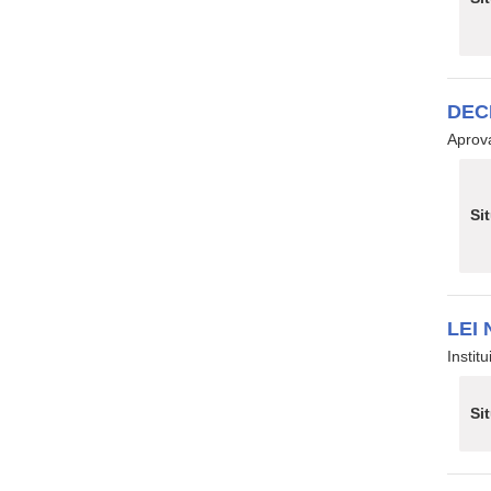
DECR
Aprov
Si
LEI 
Instit
Si