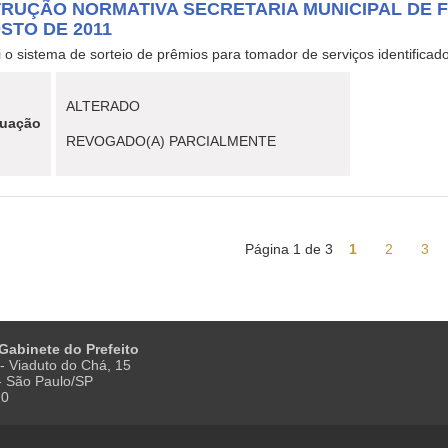
TRUÇÃO NORMATIVA SECRETARIA MUNICIPAL DE FI
STO DE 2011
ui o sistema de sorteio de prêmios para tomador de serviços identifica
ALTERADO
tuação
REVOGADO(A) PARCIALMENTE
Página 1 de 3
1
2
3
 Gabinete do Prefeito
- Viaduto do Chá, 15
 - São Paulo/SP
20