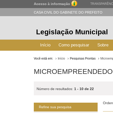
Acesso à informação
TRANSPARÊNC
CASA CIVIL DO GABINETE DO PREFEITO
Legislação Municipal
Início
Como pesquisar
Sobre
Você está em:
Início
Pesquisas Prontas
Microemp
MICROEMPREENDEDOR 
Número de resultados:
1 - 10 de 22
Orden
Refine sua pesquisa