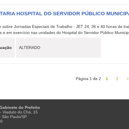
TARIA HOSPITAL DO SERVIDOR PÚBLICO MUNICIPAL
3
 sobre Jornadas Especiais de Trabalho - JET 24, 36 e 40 horas de tra
s e em exercício nas unidades do Hospital do Servidor Público Munici
tuação
ALTERADO
Página 1 de 2
1
2
>
 Gabinete do Prefeito
- Viaduto do Chá, 15
 - São Paulo/SP
20