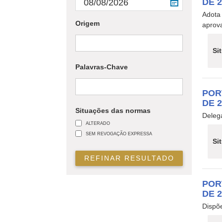
DE 
Adota
Origem
aprova
Si
Palavras-Chave
POR
DE 
Situações das normas
Deleg
ALTERADO
SEM REVOGAÇÃO EXPRESSA
Si
REFINAR RESULTADO
POR
DE 
Dispõ