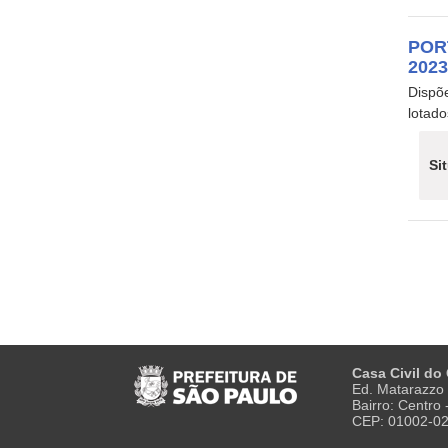
POR
202
Dispõe
lotado
Si
Casa Civil do
Ed. Matarazzo 
Bairro: Centro
CEP: 01002-0