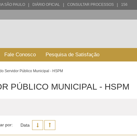
|
|
|
IA SÃO PAULO
DIÁRIO OFICIAL
CONSULTAR PROCESSOS
156
Fale Conosco
Pesquisa de Satisfação
 do Servidor Público Municipal - HSPM
R PÚBLICO MUNICIPAL - HSPM
ar por:
Data