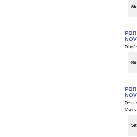
Si
POR
NOV
Dispõe
Si
POR
NOV
Design
Munici
Si