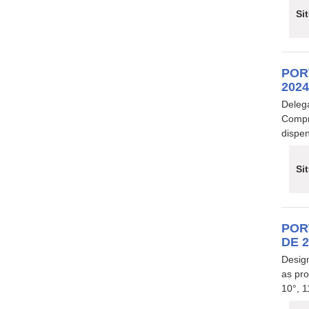
Si
POR
202
Deleg
Compr
dispen
Si
POR
DE 
Desig
as pr
10°, 1