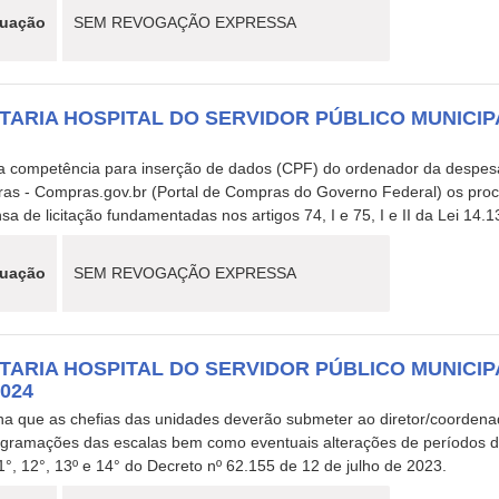
tuação
SEM REVOGAÇÃO EXPRESSA
TARIA HOSPITAL DO SERVIDOR PÚBLICO MUNICIPAL
4
a competência para inserção de dados (CPF) do ordenador da despe
as - Compras.gov.br (Portal de Compras do Governo Federal) os proce
sa de licitação fundamentadas nos artigos 74, I e 75, I e II da Lei 14.1
tuação
SEM REVOGAÇÃO EXPRESSA
TARIA HOSPITAL DO SERVIDOR PÚBLICO MUNICIPA
2024
na que as chefias das unidades deverão submeter ao diretor/coordena
ogramações das escalas bem como eventuais alterações de períodos de 
1°, 12°, 13º e 14° do Decreto nº 62.155 de 12 de julho de 2023.