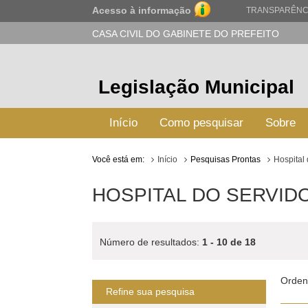
Acesso à informação
TRANSPARÊNC
CASA CIVIL DO GABINETE DO PREFEITO
Legislação Municipal
Início
Como pesquisar
Sobre
Você está em:
Início
Pesquisas Prontas
Hospital
HOSPITAL DO SERVIDO
Número de resultados:
1 - 10 de 18
Orden
Refine sua pesquisa