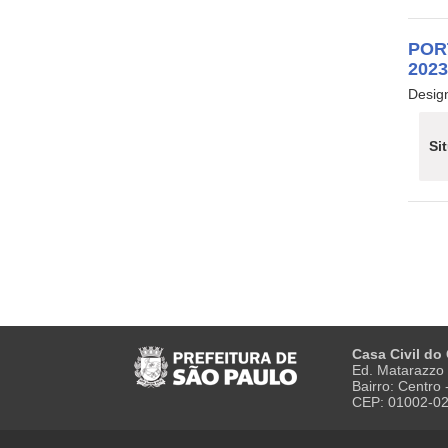
POR
202
Desig
Si
Casa Civil do
Ed. Matarazzo 
Bairro: Centro
CEP: 01002-0