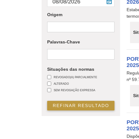
202
Estab
Origem
termos
Si
Palavras-Chave
POR
202
Situações das normas
Regul
REVOGADO(A) PARCIALMENTE
nº 59
ALTERADO
SEM REVOGAÇÃO EXPRESSA
Si
REFINAR RESULTADO
POR
202
Dispõe