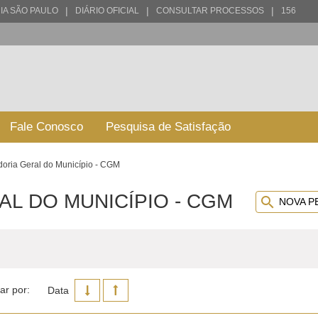
|
|
|
IA SÃO PAULO
DIÁRIO OFICIAL
CONSULTAR PROCESSOS
156
Fale Conosco
Pesquisa de Satisfação
doria Geral do Município - CGM
L DO MUNICÍPIO - CGM
NOVA P
ar por:
Data