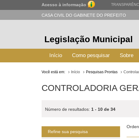
Acesso à informação
TRANSPARÊNC
CASA CIVIL DO GABINETE DO PREFEITO
Legislação Municipal
Início
Como pesquisar
Sobre
Você está em:
Início
Pesquisas Prontas
Controla
CONTROLADORIA GERA
Número de resultados:
1 - 10 de 34
Orden
Refine sua pesquisa