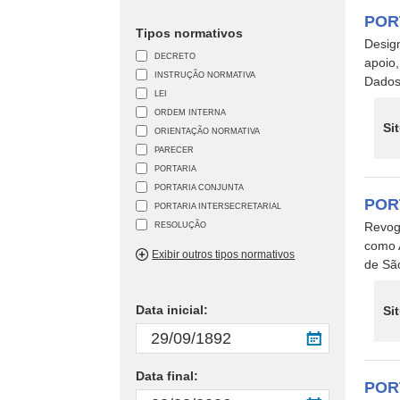
POR
Tipos normativos
Desig
DECRETO
apoio
INSTRUÇÃO NORMATIVA
Dados
LEI
ORDEM INTERNA
Si
ORIENTAÇÃO NORMATIVA
PARECER
PORTARIA
PORTARIA CONJUNTA
POR
PORTARIA INTERSECRETARIAL
RESOLUÇÃO
Revog
como A
Exibir outros tipos normativos
de São
Data inicial:
Si
Data final:
POR