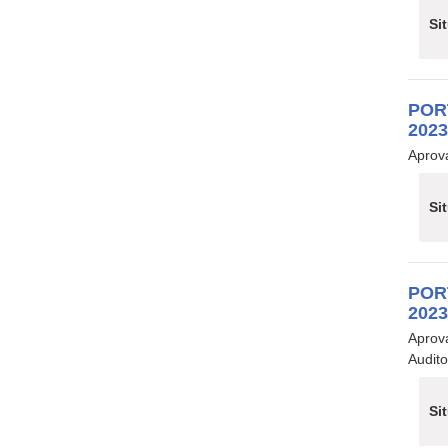
Si
POR
202
Aprova
Si
POR
202
Aprov
Audito
Si