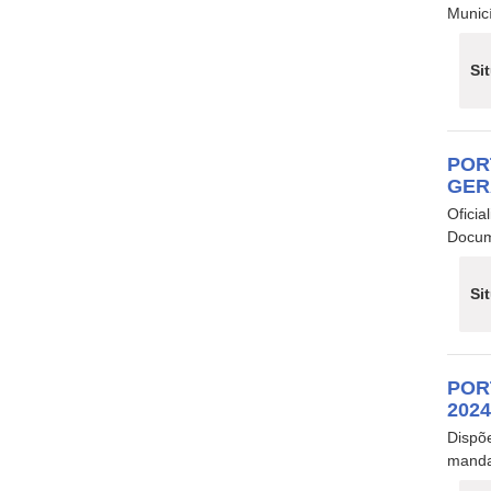
Municí
Si
POR
GER
Oficia
Docum
Si
POR
202
Dispõ
manda