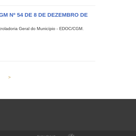
GM Nº 54 DE 8 DE DEZEMBRO DE
troladoria Geral do Município - EDOC/CGM.
>