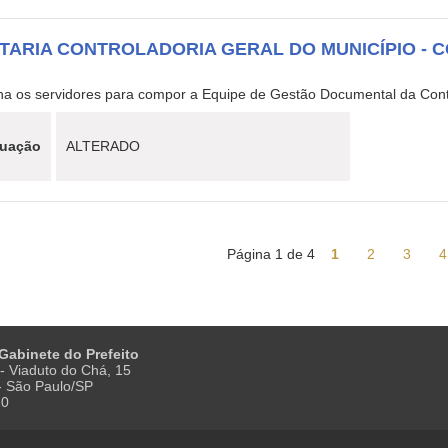
TARIA CONTROLADORIA GERAL DO MUNICÍPIO - C
3
na os servidores para compor a Equipe de Gestão Documental da Con
tuação
ALTERADO
Página 1 de 4
1
2
3
4
 Gabinete do Prefeito
- Viaduto do Chá, 15
 - São Paulo/SP
20