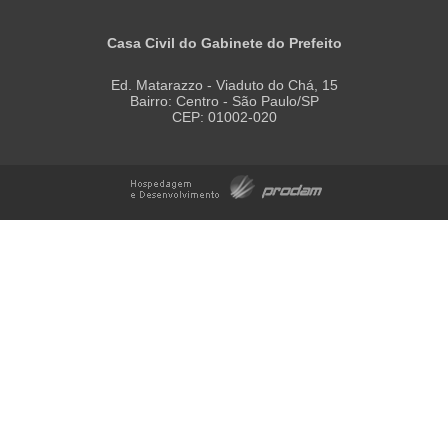
Casa Civil do Gabinete do Prefeito
Ed. Matarazzo - Viaduto do Chá, 15
Bairro: Centro - São Paulo/SP
CEP: 01002-020