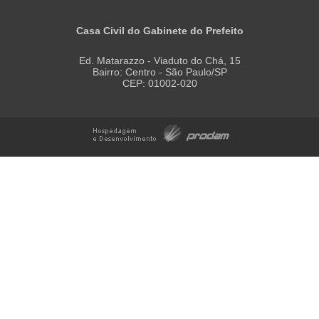
Casa Civil do Gabinete do Prefeito
Ed. Matarazzo - Viaduto do Chá, 15
Bairro: Centro - São Paulo/SP
CEP: 01002-020