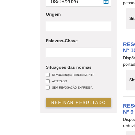
pessoa
Origem
Si
Palavras-Chave
RES
Nº 1
Dispõ
portad
Situações das normas
REVOGADO(A) PARCIALMENTE
Si
ALTERADO
SEM REVOGAÇÃO EXPRESSA
REFINAR RESULTADO
RES
Nº 9
Dispõe
reduz