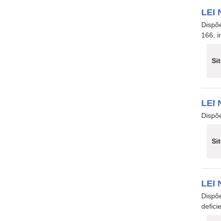
LEI 
Dispõ
166, i
Si
LEI 
Dispõe
Si
LEI 
Dispõ
defici