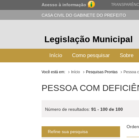
Acesso à informação
TRANSPARÊNC
CASA CIVIL DO GABINETE DO PREFEITO
Legislação Municipal
Início
Como pesquisar
Sobre
Você está em:
Início
Pesquisas Prontas
Pessoa c
PESSOA COM DEFICIÊ
Número de resultados:
91 - 100 de 100
Orden
Refine sua pesquisa