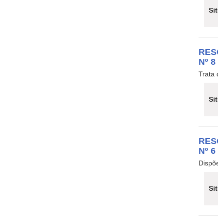
Si
RES
Nº 8
Trata 
Si
RES
Nº 6
Dispõ
Si