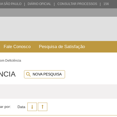
|
|
|
IA SÃO PAULO
DIÁRIO OFICIAL
CONSULTAR PROCESSOS
156
Fale Conosco
Pesquisa de Satisfação
om Deficiência
NCIA
NOVA PESQUISA
ar por:
Data