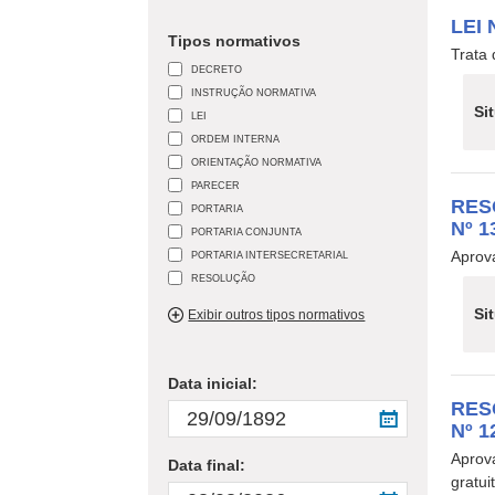
LEI 
Tipos normativos
Trata 
DECRETO
INSTRUÇÃO NORMATIVA
Si
LEI
ORDEM INTERNA
ORIENTAÇÃO NORMATIVA
PARECER
RES
PORTARIA
Nº 
PORTARIA CONJUNTA
Aprov
PORTARIA INTERSECRETARIAL
RESOLUÇÃO
Si
Exibir outros tipos normativos
Data inicial:
RES
Nº 
Aprova
Data final:
gratui